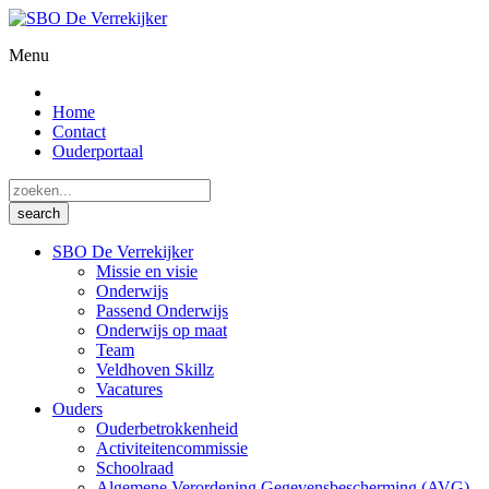
Menu
Home
Contact
Ouderportaal
SBO De Verrekijker
Missie en visie
Onderwijs
Passend Onderwijs
Onderwijs op maat
Team
Veldhoven Skillz
Vacatures
Ouders
Ouderbetrokkenheid
Activiteitencommissie
Schoolraad
Algemene Verordening Gegevensbescherming (AVG)