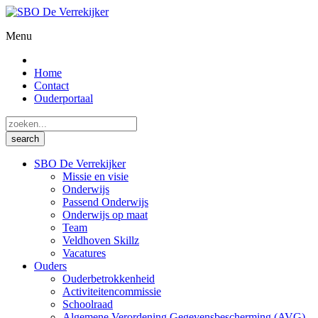
Menu
Home
Contact
Ouderportaal
SBO De Verrekijker
Missie en visie
Onderwijs
Passend Onderwijs
Onderwijs op maat
Team
Veldhoven Skillz
Vacatures
Ouders
Ouderbetrokkenheid
Activiteitencommissie
Schoolraad
Algemene Verordening Gegevensbescherming (AVG)