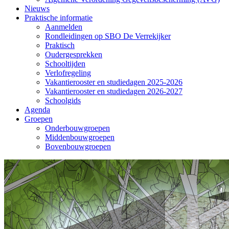
Nieuws
Praktische informatie
Aanmelden
Rondleidingen op SBO De Verrekijker
Praktisch
Oudergesprekken
Schooltijden
Verlofregeling
Vakantierooster en studiedagen 2025-2026
Vakantierooster en studiedagen 2026-2027
Schoolgids
Agenda
Groepen
Onderbouwgroepen
Middenbouwgroepen
Bovenbouwgroepen