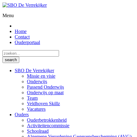
Menu
Home
Contact
Ouderportaal
SBO De Verrekijker
Missie en visie
Onderwijs
Passend Onderwijs
Onderwijs op maat
Team
Veldhoven Skillz
Vacatures
Ouders
Ouderbetrokkenheid
Activiteitencommissie
Schoolraad
Algemene Verordening Gegevensbescherming (AVG)