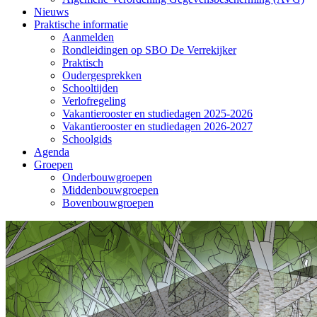
Nieuws
Praktische informatie
Aanmelden
Rondleidingen op SBO De Verrekijker
Praktisch
Oudergesprekken
Schooltijden
Verlofregeling
Vakantierooster en studiedagen 2025-2026
Vakantierooster en studiedagen 2026-2027
Schoolgids
Agenda
Groepen
Onderbouwgroepen
Middenbouwgroepen
Bovenbouwgroepen