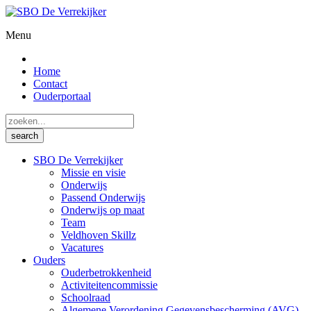
Menu
Home
Contact
Ouderportaal
SBO De Verrekijker
Missie en visie
Onderwijs
Passend Onderwijs
Onderwijs op maat
Team
Veldhoven Skillz
Vacatures
Ouders
Ouderbetrokkenheid
Activiteitencommissie
Schoolraad
Algemene Verordening Gegevensbescherming (AVG)