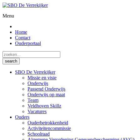
Menu
Home
Contact
Ouderportaal
SBO De Verrekijker
Missie en visie
Onderwijs
Passend Onderwijs
Onderwijs op maat
Team
Veldhoven Skillz
Vacatures
Ouders
Ouderbetrokkenheid
Activiteitencommissie
Schoolraad
Algemene Verordening Gegevensbescherming (AVG)