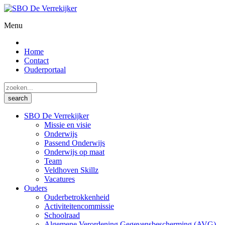
Menu
Home
Contact
Ouderportaal
SBO De Verrekijker
Missie en visie
Onderwijs
Passend Onderwijs
Onderwijs op maat
Team
Veldhoven Skillz
Vacatures
Ouders
Ouderbetrokkenheid
Activiteitencommissie
Schoolraad
Algemene Verordening Gegevensbescherming (AVG)